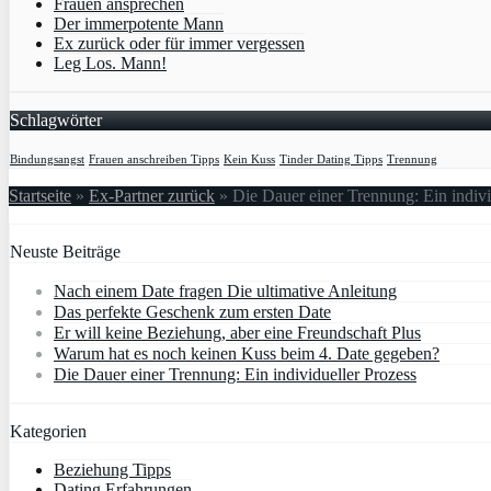
Frauen ansprechen
Der immerpotente Mann
Ex zurück oder für immer vergessen
Leg Los. Mann!
Schlagwörter
Bindungsangst
Frauen anschreiben Tipps
Kein Kuss
Tinder Dating Tipps
Trennung
Startseite
»
Ex-Partner zurück
»
Die Dauer einer Trennung: Ein indivi
Neuste Beiträge
Nach einem Date fragen Die ultimative Anleitung
Das perfekte Geschenk zum ersten Date
Er will keine Beziehung, aber eine Freundschaft Plus
Warum hat es noch keinen Kuss beim 4. Date gegeben?
Die Dauer einer Trennung: Ein individueller Prozess
Kategorien
Beziehung Tipps
Dating Erfahrungen