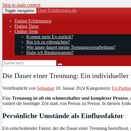
Skip to main content
Date-Erfahrungen.de
Toggle navigation
Dating Erfahrungen
Dating Tipps
Online-Tests
Kommt mein Ex-zurück?
Bin ich zu eifersüchtig?
Wie lange dauert meine Trennungsverarbeitung?
Habe ich Bindungsangst?
Die Dauer einer Trennung: Ein individueller
Veröffentlicht von
Sebastian
10. Januar 2024
Kategorie(n):
Ex-Partne
Eine
Trennung ist oft ein schmerzhafter und komplexer Prozess
,
variiert die benötigte Zeit stark von Person zu Person. In diesem Ar
Persönliche Umstände als Einflussfaktor
Ein entscheidender Faktor, der die Dauer einer Trennung beeinflusst,