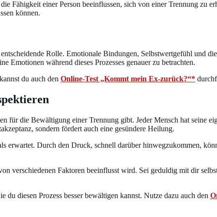
ie Fähigkeit einer Person beeinflussen, sich von einer Trennung zu erh
ussen können.
tscheidende Rolle. Emotionale Bindungen, Selbstwertgefühl und die Fäh
seine Emotionen während dieses Prozesses genauer zu betrachten.
 kannst du auch den
Online-Test „Kommt mein Ex-zurück?“*
durchf
spektieren
hmen für die Bewältigung einer Trennung gibt. Jeder Mensch hat seine 
stakzeptanz, sondern fördert auch eine gesündere Heilung.
als erwartet. Durch den Druck, schnell darüber hinwegzukommen, könnte
von verschiedenen Faktoren beeinflusst wird. Sei geduldig mit dir selbst,
wie du diesen Prozess besser bewältigen kannst. Nutze dazu auch den
O